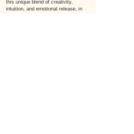
this unique blend of creativity,
intuition, and emotional release, in
schools hospitals, prisons and
cancer centres as well as at
peoplesq homes.
What started as my personal painting
journey has grown into a global
movement, helping people reconnect
with their creativity, process their
emotions, and express their soul
through paint.
Awaken the creator within
IntuARTiv™ Expression ne se limite
pas à l’exploration de l’inconscient —
c’est une invitation à réveiller votre
véritable moi créatif.