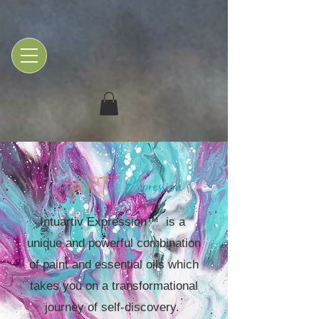
Intu
ART
iv
Expression
Intuartiv Expression™ is a
unique and powerful combination
of paint and essential oils which
takes you on a transformational
journey of self-discovery.